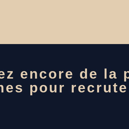
z encore de la p
z encore de la p
mes pour recrute
mes pour recrute
?
?