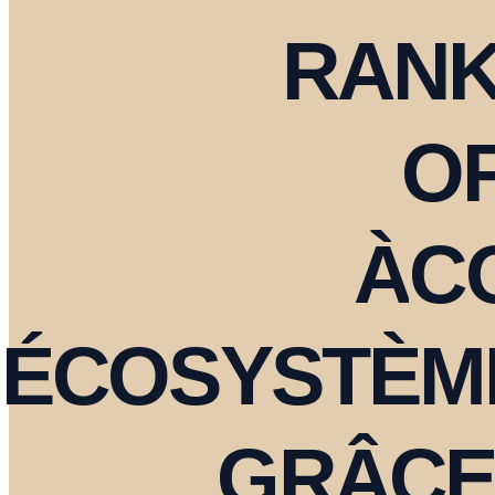
RANK
OF
À
C
ÉCOSYSTÈM
GRÂCE