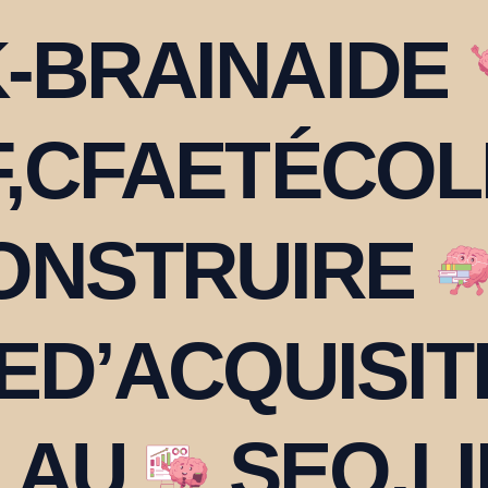
-BRAIN
AIDE
,
CFA
ET
ÉCOL
ONSTRUIRE
E
D’ACQUISIT
 AU
SEO,
L