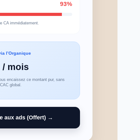
93%
re CA immédiatement.
ia l’Organique
 / mois
vous encaissez ce montant pur, sans
 CAC global.
 aux ads (Offert) →