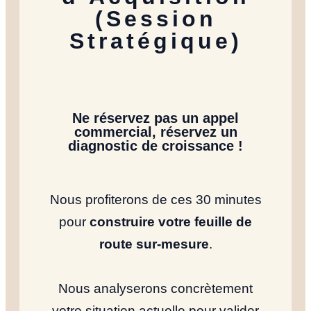
(Session
Notre Histoi
Stratégique)
Le Fondateu
Ne réservez pas un appel
Ressources
commercial, réservez un
diagnostic de croissance !
NOUS TROUVER
Nous profiterons de ces 30 minutes
pour
construire votre feuille de
YOUTUBE
LINKEDIN
LIEN
route sur-mesure
.
Nous analyserons concrètement
votre situation actuelle pour valider