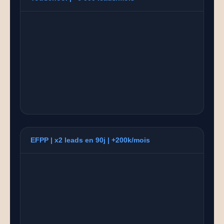
EFPP | x2 leads en 90j | +200k/mois