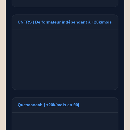
Accueil
Nos Formul
CNFRS | De formateur indépendant à +20k/mois
Notre Histoi
Le Fondateu
Ressources
NOUS TROUVER
Quesacoach | +20k/mois en 90j
YOUTUBE
LINKEDIN
LIEN