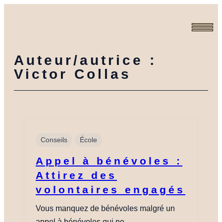
Aller
au
contenu
Auteur/autrice :
Victor Collas
Conseils
École
Appel à bénévoles :
Attirez des
volontaires engagés
Vous manquez de bénévoles malgré un
appel à bénévoles qui ne…