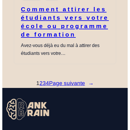
NOUS TROUVER
Comment attirer les
étudiants vers votre
YOUTUBE
LINKEDIN
LIEN
école ou programme
de formation
Avez-vous déjà eu du mal à attirer des
étudiants vers votre…
1
2
3
4
Page suivante
→