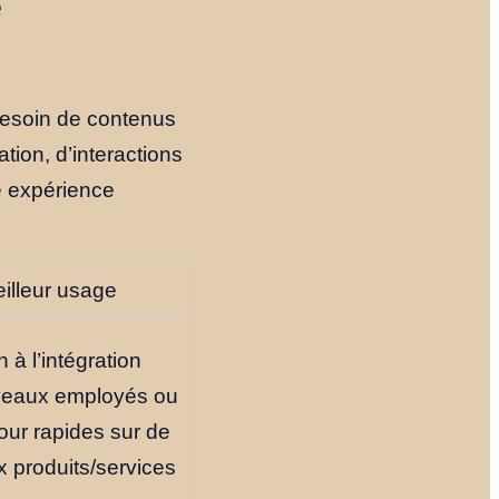
e
Notre Histoire
Le Fondateur
besoin de contenus
tion, d’interactions
Ressources
 expérience
illeur usage
NOUS TROUVER
 à l’intégration
YOUTUBE
LINKEDIN
LIEN
veaux employés ou
our rapides sur de
 produits/services