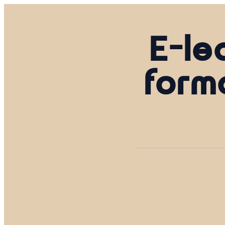
E-le
form