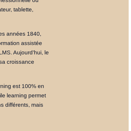
ofessionnelle ou
eur, tablette,
les années 1840,
ormation assistée
LMS. Aujourd’hui, le
 sa croissance
arning est 100% en
Accueil
ile learning permet
 différents, mais
Nos Formules