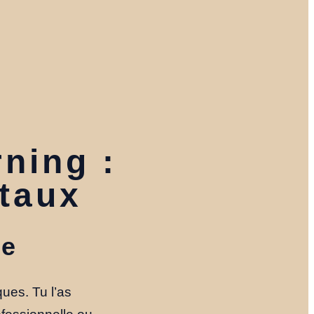
rning :
ntaux
ne
ues. Tu l’as