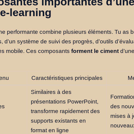
santes importantes d’un
e-learning
gne performante combine plusieurs éléments. Tu as 
 d’un système de suivi des progrès, d’outils d’évalua
cès mobile. Ces composants
forment le ciment
d’une
tenu
Caractéristiques principales
Me
Similaires à des
Formation
présentations PowerPoint,
es
des nou
transforme rapidement des
mises à j
supports existants en
nouveaux
format en ligne