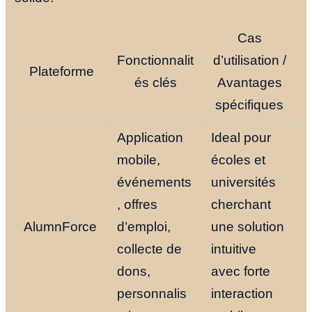
Notre Histoi
Cas
Le Fondateu
Fonctionnalit
d’utilisation /
Plateforme
és clés
Avantages
Ressources
spécifiques
Application
Ideal pour
mobile,
écoles et
NOUS TROUVER
événements
universités
YOUTUBE
LINKEDIN
LIEN
, offres
cherchant
AlumnForce
d’emploi,
une solution
collecte de
intuitive
dons,
avec forte
personnalis
interaction