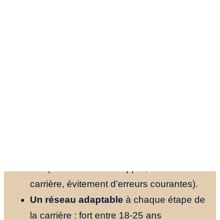
candidats. Ces communautés offrent un accès
privilégié à des offres d’emploi non publiques
et un accompagnement par des mentors.
Accès à des opportunités
professionnelles
exclusives via le
« marché caché » de l’emploi (85 % des
postes pourvus par le réseautage, dont 70
% jamais annoncés publiquement).
Accompagnement personnalisé
grâce
au mentorat (conseils sur les
compétences à développer, transition de
carrière, évitement d’erreurs courantes).
Un réseau adaptable
à chaque étape de
la carrière : fort entre 18-25 ans