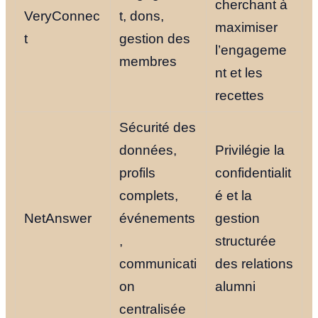
cherchant à
VeryConnec
t, dons,
maximiser
t
gestion des
l’engageme
membres
nt et les
recettes
Sécurité des
données,
Privilégie la
profils
confidentialit
complets,
é et la
NetAnswer
événements
gestion
,
structurée
communicati
des relations
on
alumni
centralisée