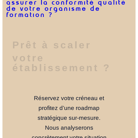
assurer la conformité qualité
de votre organisme de
formation ?
Prêt à scaler
Prêt à scaler
votre
votre
établissement ?
établissement ?
Réservez votre créneau et
profitez d’une roadmap
stratégique sur-mesure.
Nous analyserons
concrètement votre situation