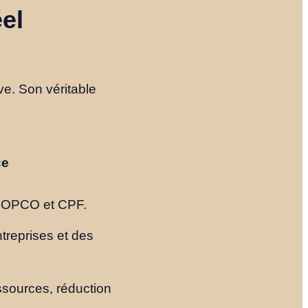
éel
ve. Son véritable
ce
s OPCO et CPF.
treprises et des
ssources, réduction