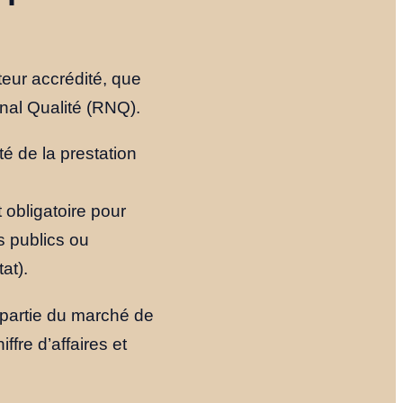
Notre Histoire
ateur accrédité, que
Le Fondateur
nal Qualité (RNQ).
Ressources
ité de la prestation
t obligatoire pour
s publics ou
NOUS TROUVER
at).
YOUTUBE
LINKEDIN
LIEN
e partie du marché de
ffre d’affaires et