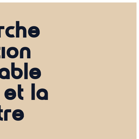
rche
tion
sable
et la
tre