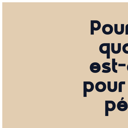
Pou
qua
est-
pour
pé