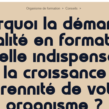
Organisme de formation
Conseils
>
>
rquoi la déma
lité en forma
elle indispen
 la croissance 
rennité de vo
organisme ?