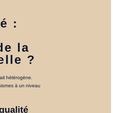
é :
de la
lle ?
ait hétérogène.
Accueil
ganismes à un niveau
Nos Formules
qualité