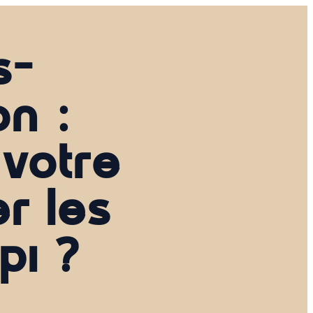
s-
on :
 votre
er les
pi ?