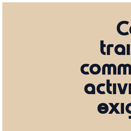
C
tra
comme
activ
exi