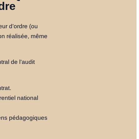
dre
Notre Histoire
eur d’ordre (ou
Le Fondateur
tion réalisée, même
Ressources
ral de l’audit
NOUS TROUVER
trat.
entiel national
YOUTUBE
LINKEDIN
LIEN
yens pédagogiques