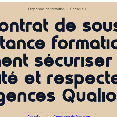
Organisme de formation
Conseils
>
>
ontrat de sou
itance formati
nt sécuriser
ité et respect
gences Qualio
Conseils
Organisme de formation