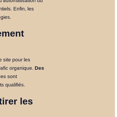
 d’automatisation du
iels. Enfin, les
égies.
tement
e site pour les
rafic organique.
Des
des sont
s qualifiés.
irer les