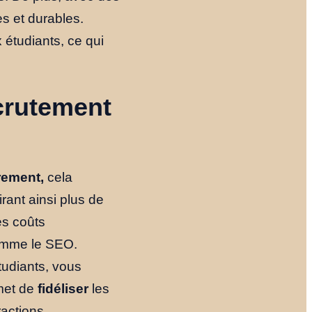
es et durables.
 étudiants, ce qui
crutement
rement,
cela
irant ainsi plus de
Accueil
es coûts
comme le SEO.
tudiants, vous
Nos Formules
met de
fidéliser
les
ractions