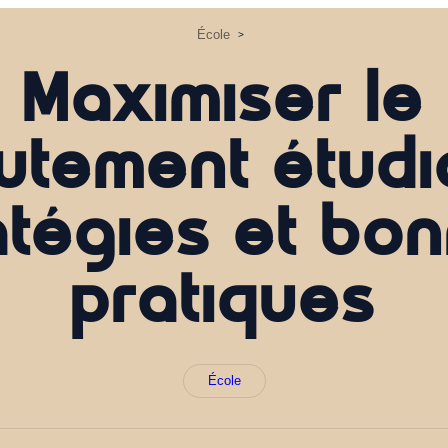
École
>
Maximiser le
utement étudi
atégies et bo
pratiques
École