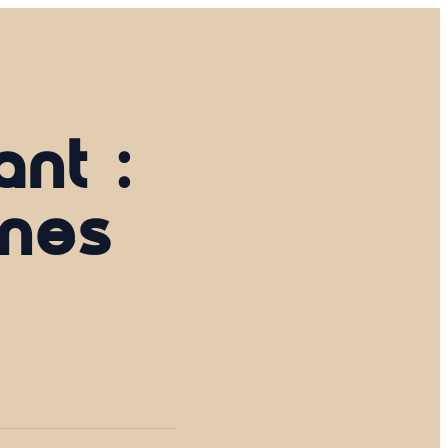
ant :
nnes