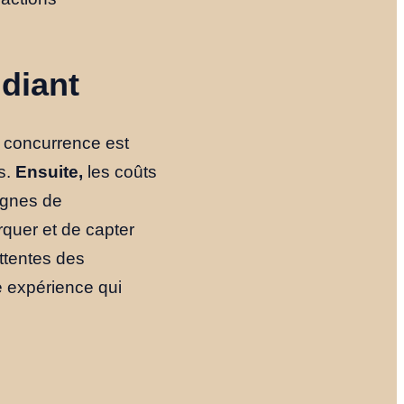
Notre Histoire
udiant
Le Fondateur
 concurrence est
Ressources
ls.
Ensuite,
les coûts
agnes de
arquer et de capter
NOUS TROUVER
ttentes des
ne expérience qui
YOUTUBE
LINKEDIN
LIEN