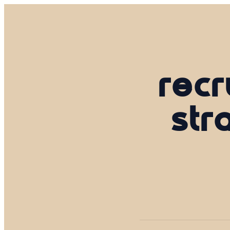
recr
str