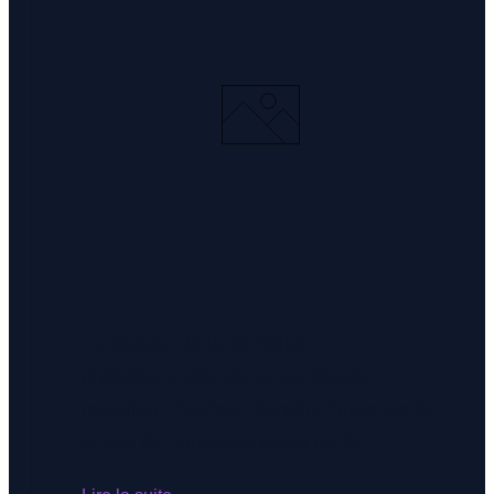
Le secteur de la formation
professionnelle est en constante
mutation. Pourtant, derrière l’urgence de
lancer de nouveaux cours ou de
répondre aux exigences de Qualiopi se