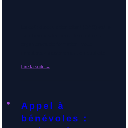
Le coût d’acquisition client (CAC) est le
cauchemar silencieux de nombreux
organismes de formation. Vous
investissez massivement en publicité
(SEA), vous payez des commissions
Lire la suite →
importantes aux plateformes, et malgré
un chiffre d’affaires en hausse, vos
marges s’amenuisent. Êtes-vous certain
de connaître le seuil exact où votre CAC
Appel à
devient non seulement critique, mais
dangereux pour la […]
bénévoles :