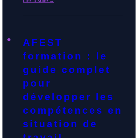
Lire la suite →
cache souvent une confusion
fondamentale : la distinction entre
l’ingénierie de formation et l’ingénierie
pédagogique. Savez-vous réellement où
AFEST
commence l’une et où s’arrête l’autre, et
comment leur bonne articulation […]
formation : le
guide complet
pour
développer les
compétences en
situation de
travail