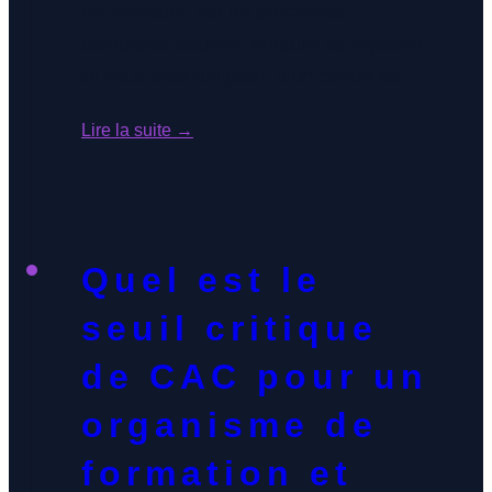
de formation est un processus
complexe, souvent entouré de mystère.
Si vous êtes dirigeant d’un centre de
formation ou d’une entreprise EdTech,
Lire la suite →
cette question est essentielle : quelle est
la valeur réelle de ma structure sur le
marché de la formation ? Contrairement
à la vente de fonds […]
Quel est le
seuil critique
de CAC pour un
organisme de
Accueil
formation et