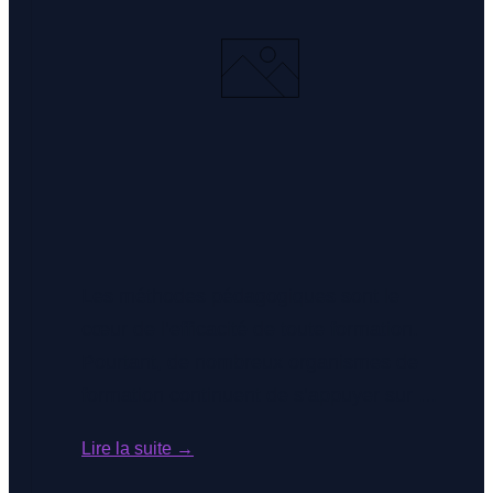
Les méthodes pédagogiques sont le
cœur de l’efficacité de toute formation.
Pourtant, de nombreux organismes de
formation continuent de s’appuyer sur la
seule méthode expositive (le cours
Lire la suite →
magistral), sous-estimant l’impact des