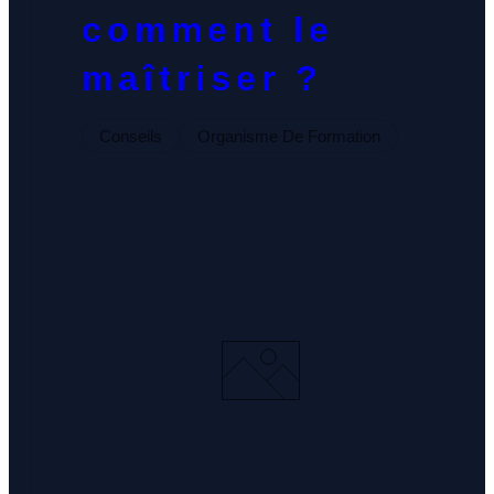
comment le
Nos Formul
maîtriser ?
Notre Histoi
Conseils
Organisme De Formation
Le Fondateu
Ressources
NOUS TROUVER
YOUTUBE
LINKEDIN
LIEN