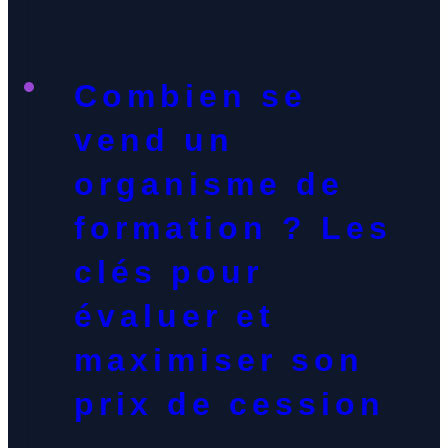
méthodes actives sur la rétention des
connaissances et le développement des
compétences. Votre ingénierie
Combien se
pédagogique est-elle optimisée pour les
besoins réels de vos apprenants […]
vend un
organisme de
formation ? Les
clés pour
évaluer et
maximiser son
prix de cession