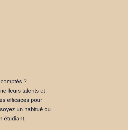
escomptés ?
eilleurs talents et
ies efficaces pour
s soyez un habitué ou
n étudiant.