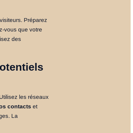
Notre Histoire
visiteurs. Préparez
Le Fondateur
z-vous que votre
lisez des
Ressources
otentiels
NOUS TROUVER
 Utilisez les réseaux
YOUTUBE
LINKEDIN
LIEN
vos contacts
et
ges. La