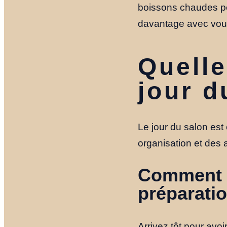
boissons chaudes peu
davantage avec vou
Quelle
jour d
Le jour du salon est
organisation et des a
Comment gé
préparati
Arrivez tôt pour avo