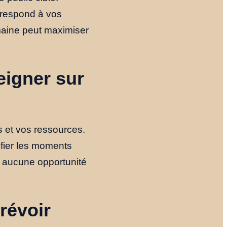
orrespond à vos
omaine peut maximiser
eigner sur
s et vos ressources.
ifier les moments
Accueil
z aucune opportunité
Nos Formules
révoir