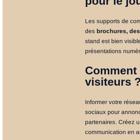
pour le jo
Les supports de comm
des
brochures, des 
stand est bien visibl
présentations numér
Comment in
visiteurs 
Informer votre réseau
sociaux pour annonc
partenaires. Créez 
communication en amo