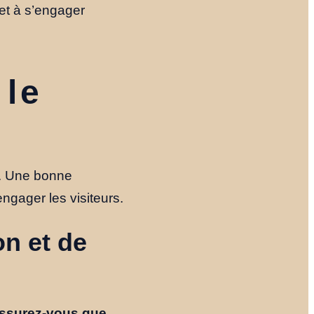
et à s’engager
 le
on. Une bonne
engager les visiteurs.
on et de
ssurez-vous que