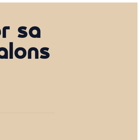
r sa
alons