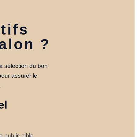
tifs
alon ?
la sélection du bon
our assurer le
.
el
e public cible.