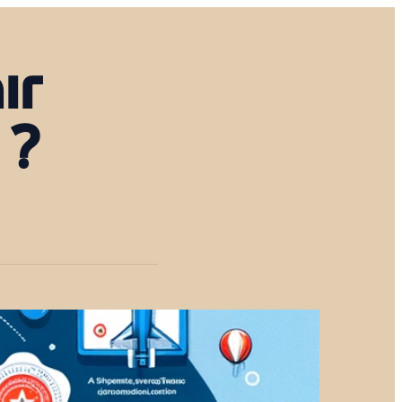
ir
 ?