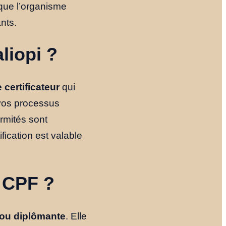
 que l’organisme
nts.
liopi ?
certificateur
qui
 vos processus
ormités sont
ification est valable
u CPF ?
e ou diplômante
. Elle