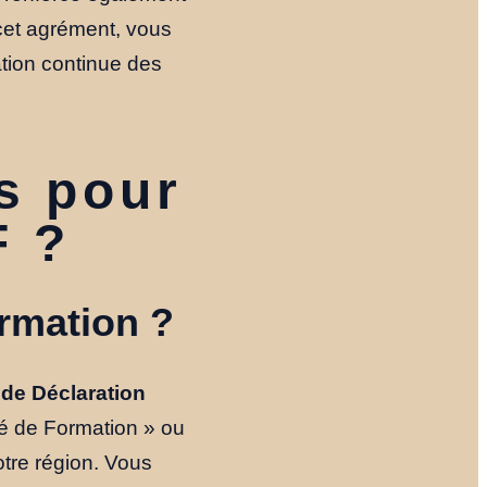
t cet agrément, vous
ation continue des
s pour
F ?
rmation ?
Accueil
de Déclaration
Nos Formules
ité de Formation » ou
tre région. Vous