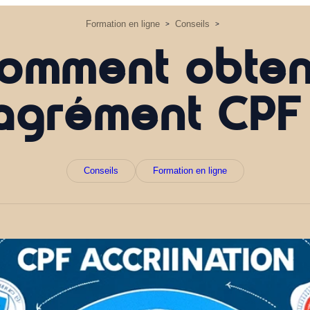
Formation en ligne
Conseils
>
>
omment obten
’agrément CPF
Conseils
Formation en ligne