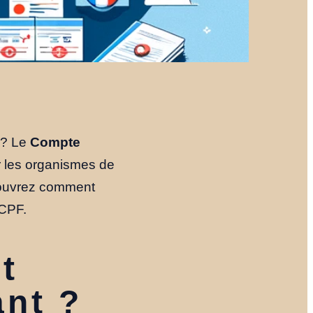
? Le
Compte
r les organismes de
écouvrez comment
 CPF.
t
ant ?