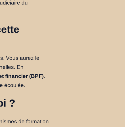
udiciaire du
Notre Histoire
Le Fondateur
cette
Ressources
s. Vous aurez le
nelles. En
t financier (BPF)
.
NOUS TROUVER
e écoulée.
YOUTUBE
LINKEDIN
LIEN
pi ?
ganismes de formation