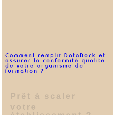
Comment remplir DataDock et
assurer la conformité qualité
de votre organisme de
formation ?
Prêt à scaler
Prêt à scaler
votre
votre
établissement ?
établissement ?