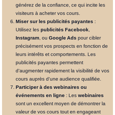
Notre Histoi
générez de la confiance, ce qui incite les
visiteurs à acheter vos cours.
Le Fondateu
Miser sur les publicités payantes
:
Utilisez les
publicités Facebook
,
Ressources
Instagram
, ou
Google Ads
pour cibler
précisément vos prospects en fonction de
leurs intérêts et comportements. Les
NOUS TROUVER
publicités payantes permettent
YOUTUBE
LINKEDIN
LIEN
d’augmenter rapidement la visibilité de vos
cours auprès d’une audience qualifiée.
Participer à des webinaires ou
événements en ligne
: Les
webinaires
sont un excellent moyen de démontrer la
valeur de vos cours tout en engageant