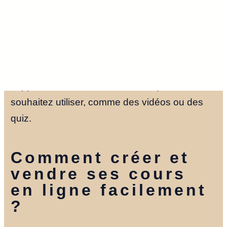
vous cherchez une audience large,
Udemy
peut être un bon choix. Si vous préférez avoir
plus de contrôle sur le prix et la gestion des
élèves,
Teachable
ou
Thinkific
sont plus
adaptés. Assurez-vous aussi que la plateforme
supporte les formats de contenu que vous
souhaitez utiliser, comme des vidéos ou des
quiz.
Comment créer et
vendre ses cours
en ligne facilement
?